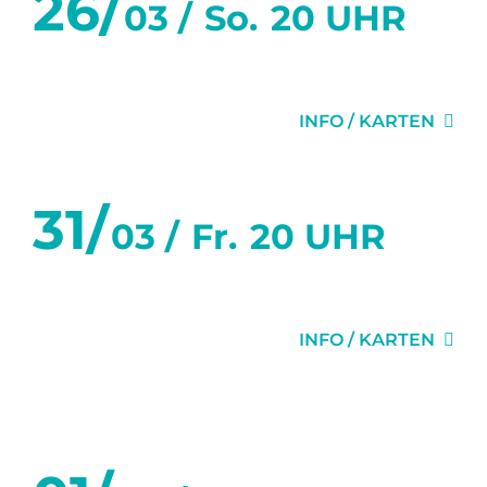
26/
03 /
So.
20 UHR
IMPRESSUM
SPENDEN
ZWEI WIE WIR
DATENSCHUTZ
INFO / KARTEN
STIMMEN
ANFAHRT
31/
03 /
Fr.
20 UHR
GLÜCK
INFO / KARTEN
April 2023