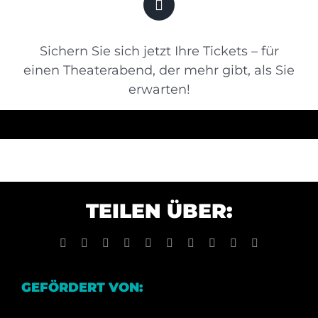
Sichern Sie sich jetzt Ihre Tickets – für
einen Theaterabend, der mehr gibt, als Sie
erwarten!
TEILEN ÜBER:
Facebook
X
Reddit
LinkedIn
WhatsApp
Tumblr
Pinterest
Vk
Xing
E-
Mail
GEFÖRDERT VON: