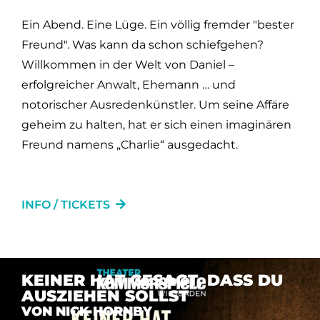
IMPRESSUM
Ein Abend. Eine Lüge. Ein völlig fremder "bester
SPENDEN
Freund". Was kann da schon schiefgehen?
DATENSCHUTZ
Willkommen in der Welt von Daniel –
erfolgreicher Anwalt, Ehemann … und
STIMMEN
notorischer Ausredenkünstler. Um seine Affäre
ANFAHRT
geheim zu halten, hat er sich einen imaginären
Freund namens „Charlie“ ausgedacht.
INFO / TICKETS
KEINER HAT GESAGT, DASS DU
AUSZIEHEN SOLLST
VON NICK HORNBY