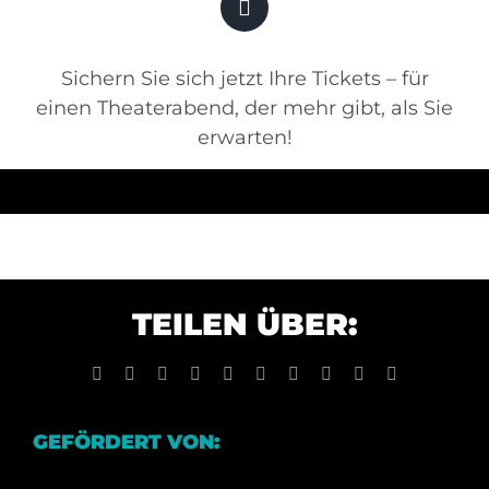
Sichern Sie sich jetzt Ihre Tickets – für
einen Theaterabend, der mehr gibt, als Sie
erwarten!
TEILEN ÜBER:
Facebook
X
Reddit
LinkedIn
WhatsApp
Tumblr
Pinterest
Vk
Xing
E-
Mail
GEFÖRDERT VON: