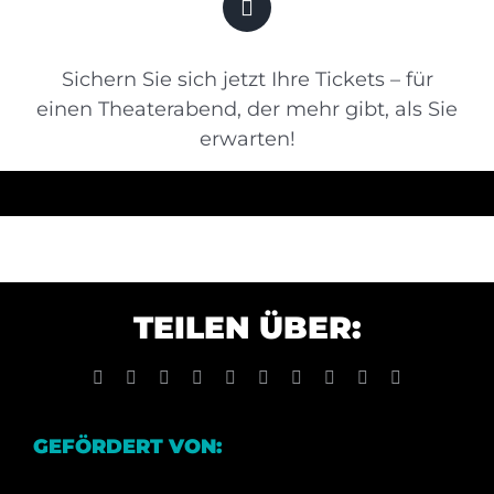
Sichern Sie sich jetzt Ihre Tickets – für
einen Theaterabend, der mehr gibt, als Sie
erwarten!
TEILEN ÜBER:
Facebook
X
Reddit
LinkedIn
WhatsApp
Tumblr
Pinterest
Vk
Xing
E-
Mail
GEFÖRDERT VON: