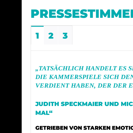
PRESSESTIMME
1
2
3
„TATSÄCHLICH HANDELT ES S
DIE KAMMERSPIELE SICH DE
VERDIENT HABEN, DER DER 
JUDITH SPECKMAIER UND MIC
MAL“
GETRIEBEN VON STARKEN EMOTI