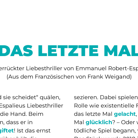
DAS LETZTE MA
errückter Liebesthriller von Emmanuel Robert-Es
(Aus dem Französischen von Frank Weigand)
 sie scheidet“ quälen,
sezieren. Dabei spiele
palieus Liebesthriller
Rolle wie existentiell
n die Hand. Beim
das letzte Mal
gelacht
, dass er in
Mal
glücklich
? – Oder 
iftet
! Ist das ernst
tödliche Spiel begann, 