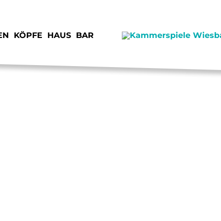
EN
KÖPFE
HAUS
BAR
SPENDEN
JOB
STIMMEN
KON
VORSCHAU
IMP
JUNGE KAMMERSPIELE
DAT
VERMIETUNG
ANF