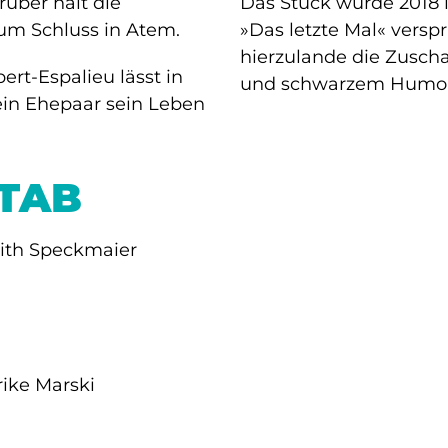
rüber hält die
Das Stück wurde 2018 i
um Schluss in Atem.
»Das letzte Mal« verspr
hierzulande die Zusch
rt-Espalieu lässt in
und schwarzem Humor 
in Ehepaar sein Leben
STAB
dith Speckmaier
ike Marski