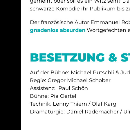
gemeint oder soll es ein Witz sein? Da
schwarze Komödie ihr Publikum bis z
Der französische Autor Emmanuel Robe
gnadenlos absurden
Wortgefechten e
BESETZUNG & 
Auf der Bühne: Michael Putschli & Ju
Regie: Gregor Michael Schober
Assistenz: Paul Schön
Bühne: Pia Oertel
Technik: Lenny Thiem / Olaf Karg
Dramaturgie: Daniel Rademacher / Ulr