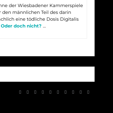
Bühne der Wiesbadener Kammerspiele
r den männlichen Teil des darin
hlich eine tödliche Dosis Digitalis
.
Oder doch nicht?
…
Facebook
X
Reddit
LinkedIn
WhatsApp
Tumblr
Pinterest
Vk
Xing
E-
Mail