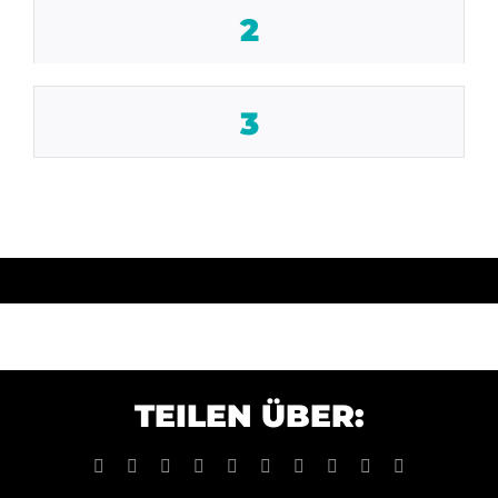
2
3
TEILEN ÜBER:
Facebook
X
Reddit
LinkedIn
WhatsApp
Tumblr
Pinterest
Vk
Xing
E-
Mail