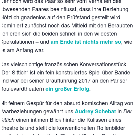
Dennoch wird das Paar so sehr vom Verhalten des
abwesenden Paares beeinflusst, dass ihre Beziehung
plötzlich gnadenlos auf den Prüfstand gestellt wird.
Dominiert zunächst noch das Mitleid mit den Beraubten,
verlieren sich die beiden schnell in den wildesten
Spekulationen – und
, wie
am Ende ist nichts mehr so
es am Anfang war.
Das vielschichtige französischen Konversationsstück
„Der Sittich“ ist ein fein konstruiertes Spiel über Bande
und war bei seiner Uraufführung 2017 an den Pariser
Boulevardtheatern
.
ein großer Erfolg
Mit feinem Gespür für den absurd komischen Alltag von
Paarbeziehungen gewährt uns
in
Audrey Schebat
Der
einen intimen Blick hinter die Kulissen eines
Sittich
Ehestreits und stellt die konventionellen Rollenbilder