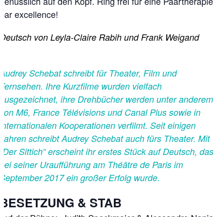
genüsslich auf den Kopf. Ring frei für eine Paartherapie
par excellence!
Deutsch von Leyla-Claire Rabih und Frank Weigand
Audrey Schebat schreibt für Theater, Film und
Fernsehen. Ihre Kurzfilme wurden vielfach
ausgezeichnet, ihre Drehbücher werden unter anderem
von M6, France Télévisions und Canal Plus sowie in
internationalen Kooperationen verfilmt. Seit einigen
Jahren schreibt Audrey Schebat auch fürs Theater. Mit
„Der Sittich“ erscheint ihr erstes Stück auf Deutsch, das
bei seiner Uraufführung am Théâtre de Paris im
September 2017 ein großer Erfolg wurde.
BESETZUNG & STAB