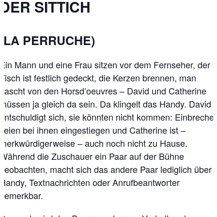
DER SITTICH
(LA PERRUCHE)
Ein Mann und eine Frau sitzen vor dem Fernseher, der
Tisch ist festlich gedeckt, die Kerzen brennen, man
nascht von den Horsd’oeuvres – David und Catherine
müssen ja gleich da sein. Da klingelt das Handy. David
entschuldigt sich, sie könnten nicht kommen: Einbreche
seien bei ihnen eingestiegen und Catherine ist –
merkwürdigerweise – auch noch nicht zu Hause.
Während die Zuschauer ein Paar auf der Bühne
beobachten, macht sich das andere Paar lediglich über
Handy, Textnachrichten oder Anrufbeantworter
bemerkbar.