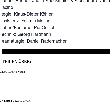
Auf der Bühne: Judith Speckmaier & Alessandro Nania
Pacino
Regie: Klaus-Dieter Köhler
Assistenz: Yasmin Malina
Bühne/Kostüme: Pia Oertel
Technik: Georg Hartmann
Dramaturgie: Daniel Rademacher
TEILEN ÜBER:
Facebook
X
Reddit
LinkedIn
WhatsApp
Tumblr
Pinterest
Vk
Xing
E-
GEFÖRDERT VON:
Mail
UNTERSTÜTZT DURCH: