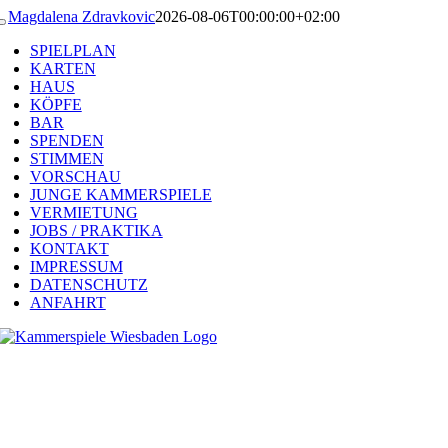
Zum
Magdalena Zdravkovic
2026-08-06T00:00:00+02:00
Toggle
Inhalt
Navigation
SPIELPLAN
springen
KARTEN
HAUS
KÖPFE
BAR
SPENDEN
STIMMEN
VORSCHAU
JUNGE KAMMERSPIELE
VERMIETUNG
JOBS / PRAKTIKA
KONTAKT
IMPRESSUM
DATENSCHUTZ
ANFAHRT