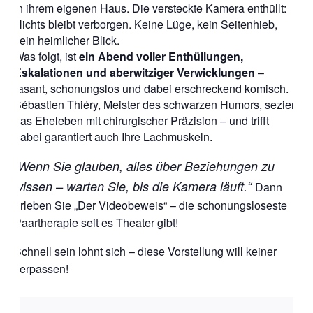
in ihrem eigenen Haus. Die versteckte Kamera enthüllt:
Nichts bleibt verborgen. Keine Lüge, kein Seitenhieb,
kein heimlicher Blick.
Was folgt, ist
ein Abend voller Enthüllungen,
Eskalationen und aberwitziger Verwicklungen
–
rasant, schonungslos und dabei erschreckend komisch.
Sébastien Thiéry, Meister des schwarzen Humors, seziert
das Eheleben mit chirurgischer Präzision – und trifft
dabei garantiert auch Ihre Lachmuskeln.
„Wenn Sie glauben, alles über Beziehungen zu
wissen – warten Sie, bis die Kamera läuft.“
Dann
erleben Sie „Der Videobeweis“ – die schonungsloseste
Paartherapie seit es Theater gibt!
Schnell sein lohnt sich – diese Vorstellung will keiner
verpassen!