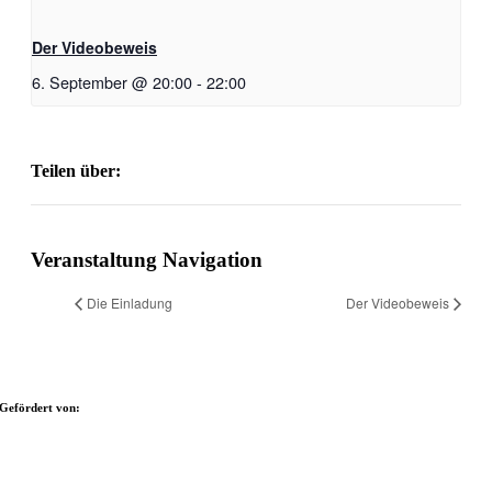
Der Videobeweis
6. September @ 20:00
-
22:00
Teilen über:
Facebook
X
Reddit
LinkedIn
WhatsApp
Tumblr
Pinterest
Vk
Xing
E-
Mail
Veranstaltung Navigation
Die Einladung
Der Videobeweis
Gefördert von: