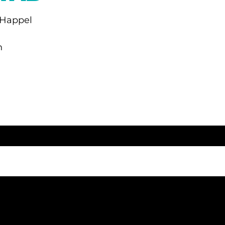
 Happel
n