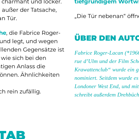
, charmant und locker.
tiefgründigem Wortwi
 außer der Tatsache,
„Die Tür nebenan“ öffn
n Tür.
che
, die Fabrice Roger-
ÜBER DEN AUT
und legt, und wegen
llenden Gegensätze ist
Fabrice Roger-Lacan (*1966
 wie sich bei den
rue d’Ulm und der Film Scho
tigen Anlass die
Krawattenclub“ wurde ein gr
können. Ähnlichkeiten
nominiert. Seitdem wurde es
Londoner West End, und mit 
 rein zufällig.
schreibt außerdem Drehbüch
STAB