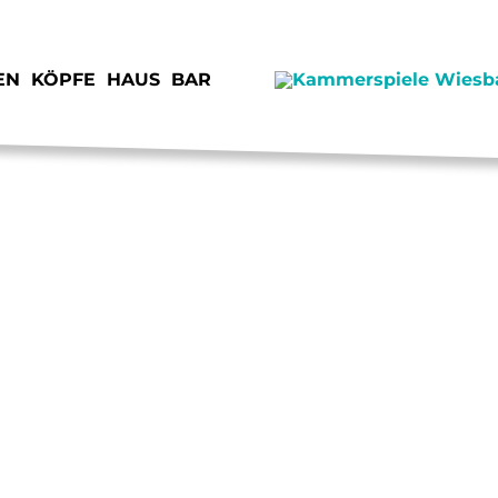
EN
KÖPFE
HAUS
BAR
SPENDEN
JOB
STIMMEN
KON
VORSCHAU
IMP
JUNGE KAMMERSPIELE
DAT
VERMIETUNG
ANF