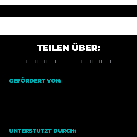
TEILEN ÜBER:
Facebook
X
Reddit
LinkedIn
WhatsApp
Tumblr
Pinterest
Vk
Xing
E-
Mail
GEFÖRDERT VON:
UNTERSTÜTZT DURCH: