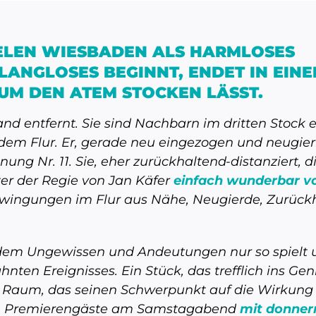
ELEN WIESBADEN ALS HARMLOSES
LANGLOSES BEGINNT, ENDET IN EINE
UM DEN ATEM STOCKEN LÄSST.
and entfernt. Sie sind Nachbarn im dritten Stoc
em Flur. Er, gerade neu eingezogen und neugierig
g Nr. 11. Sie, eher zurückhaltend-distanziert, d
er der Regie von Jan Käfer
einfach wunderbar vo
hwingungen im Flur aus Nähe, Neugierde, Zurück
 dem Ungewissen und Andeutungen nur so spielt
hnten Ereignisses. Ein Stück, das trefflich ins 
n Raum, das seinen Schwerpunkt auf die Wirkung
ten Premierengäste am Samstagabend
mit donne