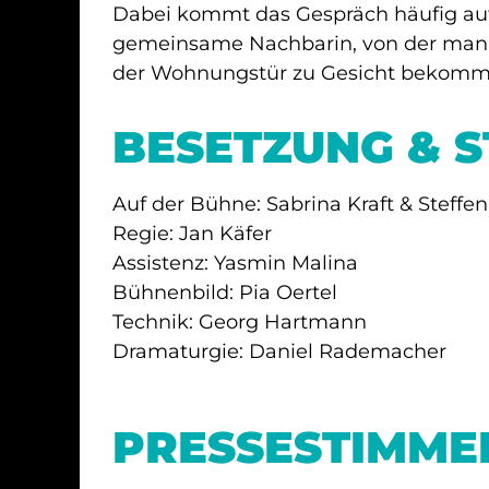
Dabei kommt das Gespräch häufig auf
entgleist…Ein fesselnder Krimi – jung, fr
gemeinsame Nachbarin, von der man n
der Wohnungstür zu Gesicht bekommt
BESETZUNG & 
Auf der Bühne: Sabrina Kraft & Steffe
Regie: Jan Käfer
Assistenz: Yasmin Malina
Bühnenbild: Pia Oertel
Technik: Georg Hartmann
Dramaturgie: Daniel Rademacher
PRESSESTIMME