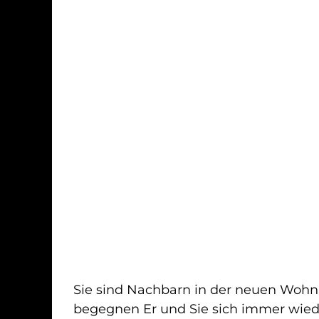
Sie sind Nachbarn in der neuen Wohn
zum Stein des Anstoßes. Doch anstatt mitei
begegnen Er und Sie sich immer wie
beginnen die Nachbarn einen Psychokrie