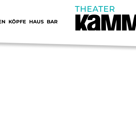
EN
KÖPFE
HAUS
BAR
SPENDEN
JOB
STIMMEN
KON
VORSCHAU
IMP
JUNGE KAMMERSPIELE
DAT
VERMIETUNG
ANF