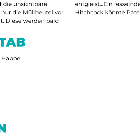
 die unsichtbare
ech, beunruhigend –
ur die Müllbeutel vor
Hitchcock könnte Pat
. Diese werden bald
STAB
n Happel
N