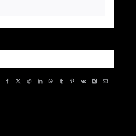
Facebook
X
Reddit
LinkedIn
WhatsApp
Tumblr
Pinterest
Vk
Xing
E-
Mail