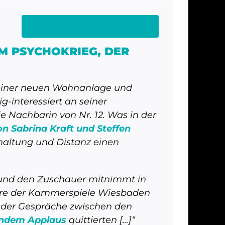
Wiesbadener Kurier, 17.10.2022
M PSYCHOKRIEG, DER
k einer neuen Wohnanlage und
-interessiert an seiner
ie Nachbarin von Nr. 12. Was in der
n Sabrina Kraft und Steffen
haltung und Distanz einen
 und den Zuschauer mitnimmt in
Genre der Kammerspiele Wiesbaden
 der Gespräche zwischen den
rndem Applaus
quittierten […]“