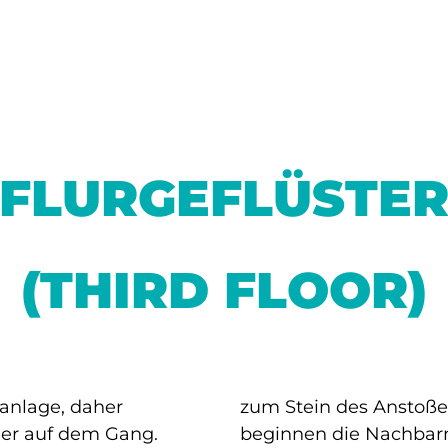
FLURGEFLÜSTE
(THIRD FLOOR)
anlage, daher
nander zu reden,
der auf dem Gang.
g, der schließlich