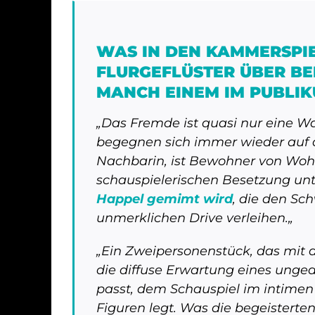
WAS IN DEN KAMMERSPI
FLURGEFLÜSTER ÜBER BE
MANCH EINEM IM PUBLIK
„Das Fremde ist quasi nur eine W
begegnen sich immer wieder auf d
Nachbarin, ist Bewohner von Wohnun
schauspielerischen Besetzung unt
Happel gemimt wird
, die den Sc
unmerklichen Drive verleihen.
„
„Ein Zweipersonenstück, das mit
die diffuse Erwartung eines ungea
passt, dem Schauspiel im intime
Figuren legt. Was die begeister