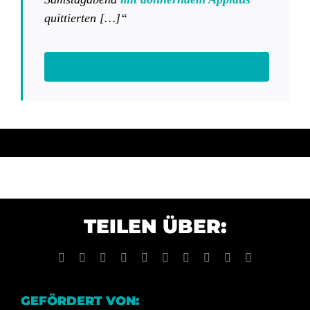
quittierten […]“
Wiesbadener Kurier, 17.10.2022
TEILEN ÜBER:
Facebook
X
Reddit
LinkedIn
WhatsApp
Tumblr
Pinterest
Vk
Xing
E-
Mail
GEFÖRDERT VON: