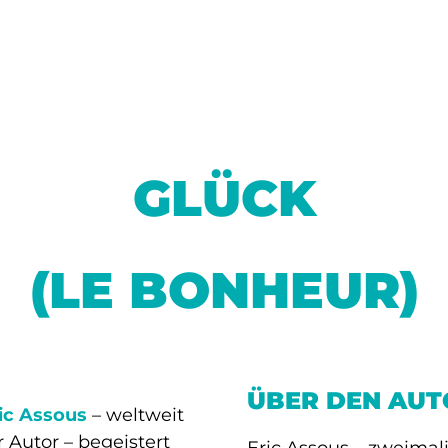
GLÜCK
(LE BONHEUR)
ÜBER DEN AUT
ic Assous
– weltweit
r Autor – begeistert
Eric Assous – zweimal