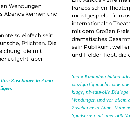
nden Wendungen:
französischen Theaterp
nes Abends kennen und
meistgespielte franzö
internationalen Thea
mit dem Großen Preis 
nnte so einfach sein,
dramatisches Gesamtw
nsche, Pflichten. Die
sein Publikum, weil 
eichung, die mit
und Helden liebt, die e
er aufgeht, aber
Seine Komödien haben alle
t ihre Zuschauer in Atem
einzigartig macht: eine uner
nügen.
kluge, niveauvolle Dialoge
Wendungen und vor allem ei
Zuschauer in Atem. Manche 
Spielserien mit über 500 Vo