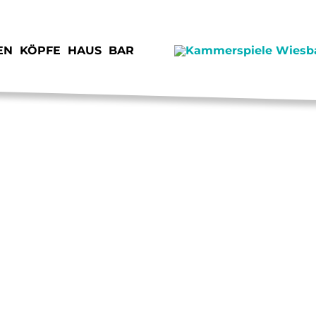
EN
KÖPFE
HAUS
BAR
SPENDEN
JOB
STIMMEN
KON
VORSCHAU
IMP
JUNGE KAMMERSPIELE
DAT
VERMIETUNG
ANF