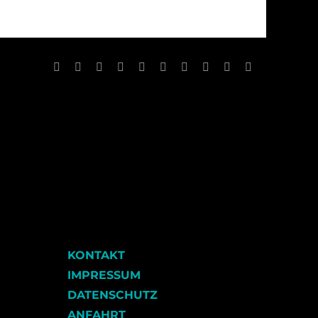
Facebook
X
Reddit
LinkedIn
WhatsApp
Tumblr
Pinterest
Vk
Xing
E-
Mail
KONTAKT
IMPRESSUM
DATENSCHUTZ
ANFAHRT