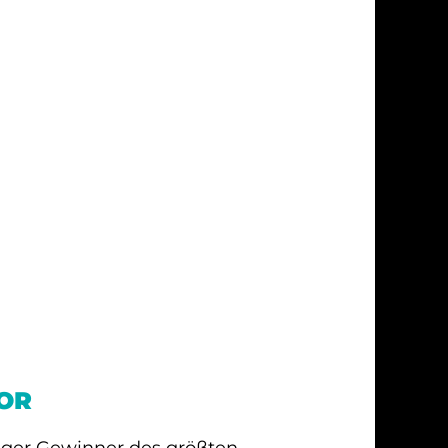
OR
iger Gewinner des größten