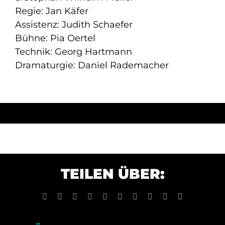
Regie: Jan Käfer
Assistenz: Judith Schaefer
Bühne: Pia Oertel
Technik: Georg Hartmann
Dramaturgie: Daniel Rademacher
TEILEN ÜBER:
Facebook
X
Reddit
LinkedIn
WhatsApp
Tumblr
Pinterest
Vk
Xing
E-
Mail