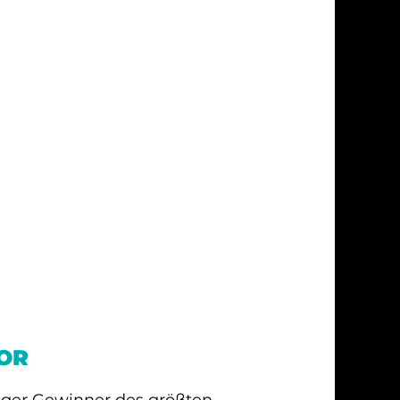
OR
iger Gewinner des größten