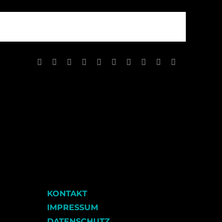
Facebook
X
Reddit
LinkedIn
WhatsApp
Tumblr
Pinterest
Vk
Xing
E-
Mail
KONTAKT
IMPRESSUM
DATENSCHUTZ