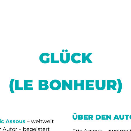
GLÜCK
(LE BONHEUR)
ÜBER DEN AUT
ic Assous
– weltweit
r Autor – begeistert
Eric Assous – zweimal