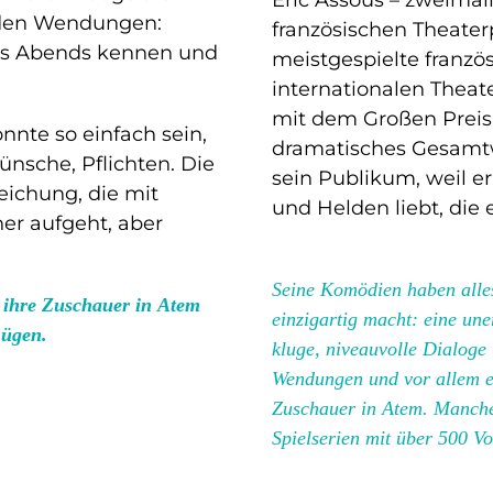
nden Wendungen:
französischen Theaterp
nes Abends kennen und
meistgespielte franzö
internationalen Thea
mit dem Großen Preis 
nnte so einfach sein,
dramatisches Gesamtw
nsche, Pflichten. Die
sein Publikum, weil 
eichung, die mit
und Helden liebt, die e
er aufgeht, aber
Seine Komödien haben alle
t ihre Zuschauer in Atem
einzigartig macht: eine uner
nügen.
kluge, niveauvolle Dialoge
Wendungen und vor allem ei
Zuschauer in Atem. Manche 
Spielserien mit über 500 Vo