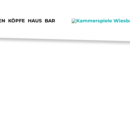
EN
KÖPFE
HAUS
BAR
SPENDEN
JOB
STIMMEN
KON
VORSCHAU
IMP
JUNGE KAMMERSPIELE
DAT
VERMIETUNG
ANF