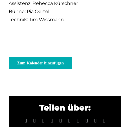
Assistenz: Rebecca Kürschner
Bühne: Pia Oertel
Technik: Tim Wissmann
Zum Kalender hinzufügen
Teilen über:
Facebook
X
Reddit
LinkedIn
WhatsApp
Tumblr
Pinterest
Vk
Xing
E-
Mail