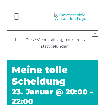
Zum
Inhalt
springen
Toggle
Navigation
SPIELPLAN
×
Diese Veranstaltung hat bereits
stattgefunden.
KARTEN
HAUS
Meine tolle
Scheidung
KÖPFE
23. Januar @ 20:00
-
BAR
22:00