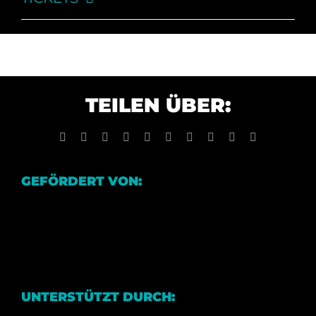
TEILEN ÜBER:
Facebook
X
Reddit
LinkedIn
WhatsApp
Tumblr
Pinterest
Vk
Xing
E-
Mail
GEFÖRDERT VON:
UNTERSTÜTZT DURCH: