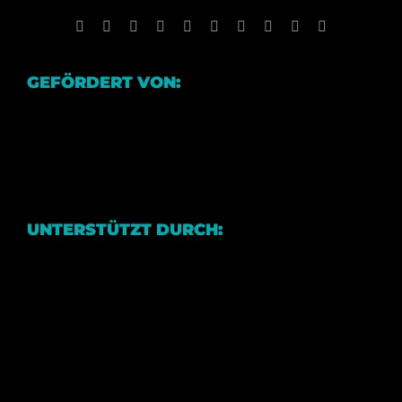
Facebook
X
Reddit
LinkedIn
WhatsApp
Tumblr
Pinterest
Vk
Xing
E-
Mail
GEFÖRDERT VON:
UNTERSTÜTZT DURCH: