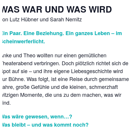
WAS WAR UND WAS WIRD
von Lutz Hübner und Sarah Nemitz
Ein Paar. Eine Beziehung. Ein ganzes Leben – im
Scheinwerferlicht.
Anke und Theo wollten nur einen gemütlichen
Theaterabend verbringen. Doch plötzlich richtet sich der
Spot auf sie – und ihre eigene Liebesgeschichte wird
zur Bühne. Was folgt, ist eine Reise durch gemeinsame
Jahre, große Gefühle und die kleinen, schmerzhaft
witzigen Momente, die uns zu dem machen, was wir
sind.
Was wäre gewesen, wenn…?
Was bleibt – und was kommt noch?