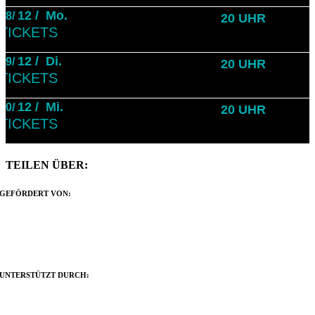
12 /
Mo.
28/
20 UHR
TICKETS
12 /
Di.
29/
20 UHR
TICKETS
12 /
Mi.
30/
20 UHR
TICKETS
TEILEN ÜBER:
Facebook
X
Reddit
LinkedIn
WhatsApp
Tumblr
Pinterest
Vk
Xing
E-
GEFÖRDERT VON:
Mail
UNTERSTÜTZT DURCH: