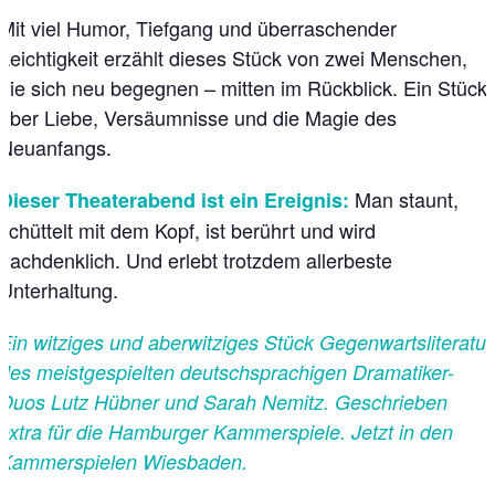
Mit viel Humor, Tiefgang und überraschender
Leichtigkeit erzählt dieses Stück von zwei Menschen,
die sich neu begegnen – mitten im Rückblick. Ein Stück
über Liebe, Versäumnisse und die Magie des
Neuanfangs.
Man staunt,
Dieser Theaterabend ist ein Ereignis:
schüttelt mit dem Kopf, ist berührt und wird
nachdenklich. Und erlebt trotzdem allerbeste
Unterhaltung.
Ein witziges und aberwitziges Stück Gegenwartsliteratur
des meistgespielten deutschsprachigen Dramatiker-
Duos Lutz Hübner und Sarah Nemitz. Geschrieben
extra für die Hamburger Kammerspiele. Jetzt in den
Kammerspielen Wiesbaden.