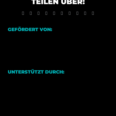
TEILEN ÜBER:
Facebook
X
Reddit
LinkedIn
WhatsApp
Tumblr
Pinterest
Vk
Xing
E-
Mail
GEFÖRDERT VON:
UNTERSTÜTZT DURCH: