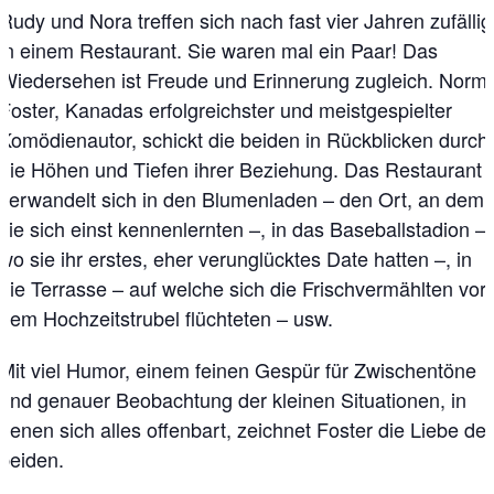
Rudy und Nora treffen sich nach fast vier Jahren zufällig
in einem Restaurant. Sie waren mal ein Paar! Das
Wiedersehen ist Freude und Erinnerung zugleich. Norm
Foster, Kanadas erfolgreichster und meistgespielter
Komödienautor, schickt die beiden in Rückblicken durch
die Höhen und Tiefen ihrer Beziehung. Das Restaurant
verwandelt sich in den Blumenladen – den Ort, an dem
sie sich einst kennenlernten –, in das Baseballstadion –
wo sie ihr erstes, eher verunglücktes Date hatten –, in
die Terrasse – auf welche sich die Frischvermählten vor
dem Hochzeitstrubel flüchteten – usw.
Mit viel Humor, einem feinen Gespür für Zwischentöne
und genauer Beobachtung der kleinen Situationen, in
denen sich alles offenbart, zeichnet Foster die Liebe der
beiden.