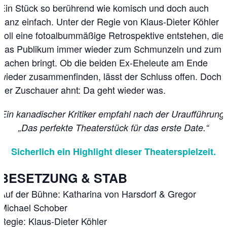
Ein Stück so berührend wie komisch und doch auch
ganz einfach. Unter der Regie von Klaus-Dieter Köhler
soll eine fotoalbummäßige Retrospektive entstehen, die
das Publikum immer wieder zum Schmunzeln und zum
Lachen bringt. Ob die beiden Ex-Eheleute am Ende
wieder zusammenfinden, lässt der Schluss offen. Doch
der Zuschauer ahnt: Da geht wieder was.
Ein kanadischer Kritiker empfahl nach der Uraufführung:
„Das perfekte Theaterstück für das erste Date.“
Sicherlich ein Highlight dieser Theaterspielzeit.
BESETZUNG & STAB
Auf der Bühne: Katharina von Harsdorf & Gregor
Michael Schober
Regie: Klaus-Dieter Köhler