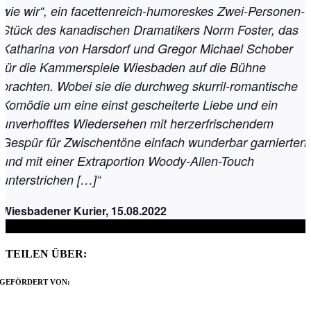
wie wir“, ein facettenreich-humoreskes Zwei-Personen-
Stück des kanadischen Dramatikers Norm Foster, das
Katharina von Harsdorf und Gregor Michael Schober
für die Kammerspiele Wiesbaden auf die Bühne
brachten. Wobei sie die durchweg skurril-romantische
Komödie um eine einst gescheiterte Liebe und ein
unverhofftes Wiedersehen mit herzerfrischendem
Gespür für Zwischentöne einfach wunderbar garnierten
und mit einer Extraportion Woody-Allen-Touch
unterstrichen
[…]“
Wiesbadener Kurier, 15.08.2022
TEILEN ÜBER:
Facebook
X
Reddit
LinkedIn
WhatsApp
Tumblr
Pinterest
Vk
Xing
E-
GEFÖRDERT VON:
Mail