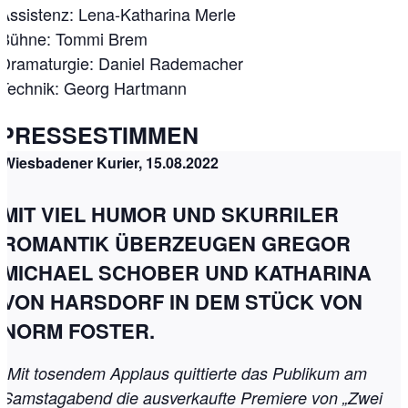
Assistenz: Lena-Katharina Merle
Bühne: Tommi Brem
Dramaturgie: Daniel Rademacher
Technik: Georg Hartmann
PRESSESTIMMEN
Wiesbadener Kurier, 15.08.2022
MIT VIEL HUMOR UND SKURRILER
ROMANTIK ÜBERZEUGEN GREGOR
MICHAEL SCHOBER UND KATHARINA
VON HARSDORF IN DEM STÜCK VON
NORM FOSTER.
„Mit tosendem Applaus quittierte das Publikum am
Samstagabend die ausverkaufte Premiere von „Zwei