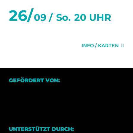
26/
09 /
So.
20 UHR
DER ABSCHIEDSBRIEF
INFO / KARTEN
GEFÖRDERT VON:
UNTERSTÜTZT DURCH: