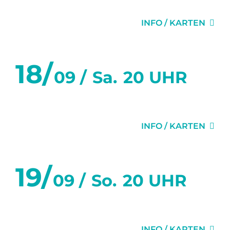
DER ABSCHIEDSBRIEF
IMPRESSUM
INFO / KARTEN
SPENDEN
DATENSCHUTZ
STIMMEN
18/
09 /
Sa.
20 UHR
ANFAHRT
DER ABSCHIEDSBRIEF
INFO / KARTEN
19/
09 /
So.
20 UHR
DER ABSCHIEDSBRIEF
INFO / KARTEN