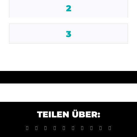
2
3
TEILEN ÜBER:
Facebook
X
Reddit
LinkedIn
WhatsApp
Tumblr
Pinterest
Vk
Xing
E-
Mail