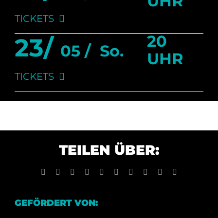
UHR
TICKETS
20
23/
05 /
So.
UHR
TICKETS
TEILEN ÜBER:
Facebook
X
Reddit
LinkedIn
WhatsApp
Tumblr
Pinterest
Vk
Xing
E-
Mail
GEFÖRDERT VON: