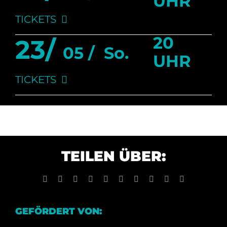
UHR
TICKETS
20
23/
05 /
So.
UHR
TICKETS
TEILEN ÜBER:
Facebook
X
Reddit
LinkedIn
WhatsApp
Tumblr
Pinterest
Vk
Xing
E-
Mail
GEFÖRDERT VON: