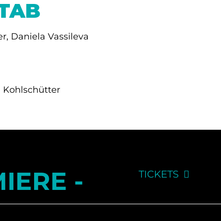
STAB
r, Daniela Vassileva
 Kohlschütter
IERE -
TICKETS