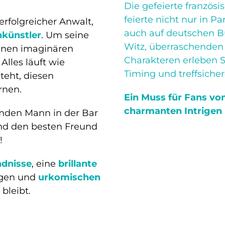
Die gefeierte franzö
feierte nicht nur in P
rfolgreicher Anwalt,
auch auf deutschen B
künstler
. Um seine
Witz, überraschende
einen imaginären
Charakteren erleben S
lles läuft wie
Timing und treffsich
teht, diesen
rnen.
Ein Muss für Fans vo
charmanten Intrigen
emden Mann in der Bar
end den besten Freund
!
ndnisse
, eine
brillante
ngen und
urkomischen
 bleibt.