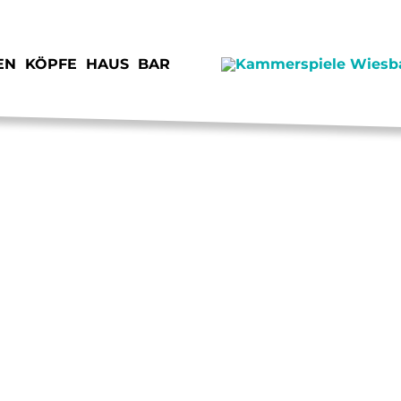
EN
KÖPFE
HAUS
BAR
SPENDEN
JOB
STIMMEN
KON
VORSCHAU
IMP
JUNGE KAMMERSPIELE
DAT
VERMIETUNG
ANF