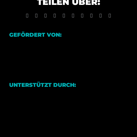
TEILEN ÜBER:
Facebook
X
Reddit
LinkedIn
WhatsApp
Tumblr
Pinterest
Vk
Xing
E-
Mail
GEFÖRDERT VON:
UNTERSTÜTZT DURCH: