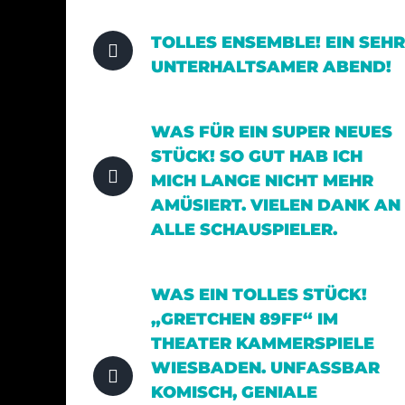
TOLLES ENSEMBLE! EIN SEHR
UNTERHALTSAMER ABEND!
WAS FÜR EIN SUPER NEUES
STÜCK! SO GUT HAB ICH
MICH LANGE NICHT MEHR
AMÜSIERT. VIELEN DANK AN
ALLE SCHAUSPIELER.
WAS EIN TOLLES STÜCK!
„GRETCHEN 89FF“ IM
THEATER KAMMERSPIELE
WIESBADEN. UNFASSBAR
KOMISCH, GENIALE