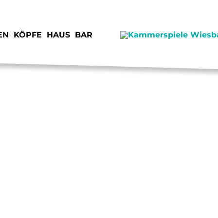
EN
KÖPFE
HAUS
BAR
SPENDEN
JOB
STIMMEN
KON
VORSCHAU
IMP
JUNGE KAMMERSPIELE
DAT
VERMIETUNG
ANF