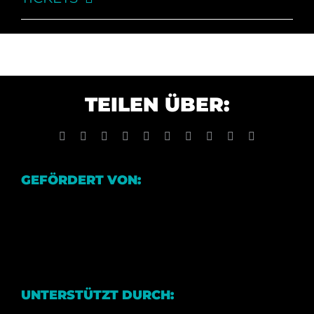
TEILEN ÜBER:
Facebook
X
Reddit
LinkedIn
WhatsApp
Tumblr
Pinterest
Vk
Xing
E-
Mail
GEFÖRDERT VON:
UNTERSTÜTZT DURCH: