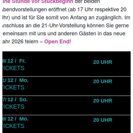
der beiden
eine Stunde vor Stückbeginn
Abendvorstellungen eröffnet (ab 17 Uhr respektive 20
Uhr) und ist für Sie somit von Anfang an zugänglich. Im
Anschluss an die 21-Uhr-Vorstellung können Sie gerne
gemeinsam mit uns und anderen Gästen in das neue
Jahr 2026 feiern –
Open End!
12 /
Fr.
18/
20 UHR
TICKETS
12 /
Mo.
21/
20 UHR
TICKETS
12 /
So.
27/
20 UHR
TICKETS
12 /
Mo.
28/
20 UHR
TICKETS