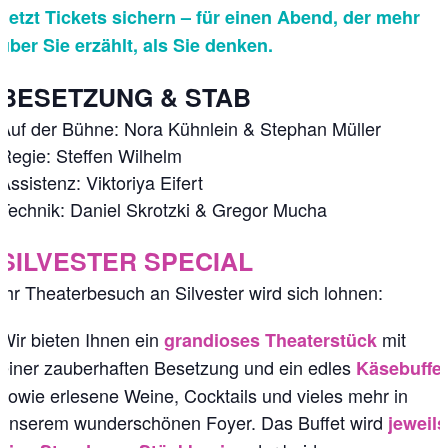
Jetzt Tickets sichern – für einen Abend, der mehr
über Sie erzählt, als Sie denken.
BESETZUNG & STAB
Auf der Bühne: Nora Kühnlein & Stephan Müller
Regie: Steffen Wilhelm
Assistenz: Viktoriya Eifert
Technik: Daniel Skrotzki & Gregor Mucha
SILVESTER SPECIAL
Ihr Theaterbesuch an Silvester wird sich lohnen:
Wir bieten Ihnen ein
mit
grandioses Theaterstück
einer zauberhaften Besetzung und ein edles
Käsebuffe
sowie erlesene Weine, Cocktails und vieles mehr in
unserem wunderschönen Foyer. Das Buffet wird
jeweils