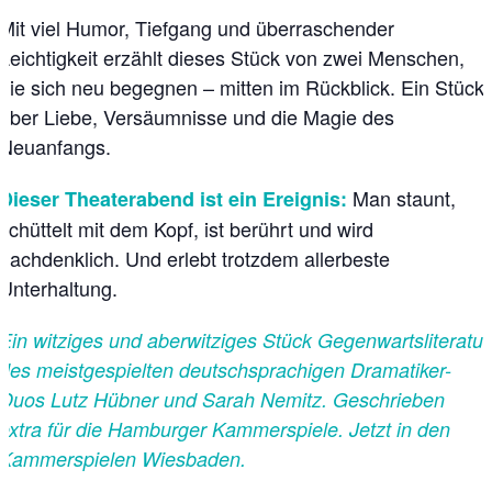
Mit viel Humor, Tiefgang und überraschender
Leichtigkeit erzählt dieses Stück von zwei Menschen,
die sich neu begegnen – mitten im Rückblick. Ein Stück
über Liebe, Versäumnisse und die Magie des
Neuanfangs.
Man staunt,
Dieser Theaterabend ist ein Ereignis:
schüttelt mit dem Kopf, ist berührt und wird
nachdenklich. Und erlebt trotzdem allerbeste
Unterhaltung.
Ein witziges und aberwitziges Stück Gegenwartsliteratur
des meistgespielten deutschsprachigen Dramatiker-
Duos Lutz Hübner und Sarah Nemitz. Geschrieben
extra für die Hamburger Kammerspiele. Jetzt in den
Kammerspielen Wiesbaden.