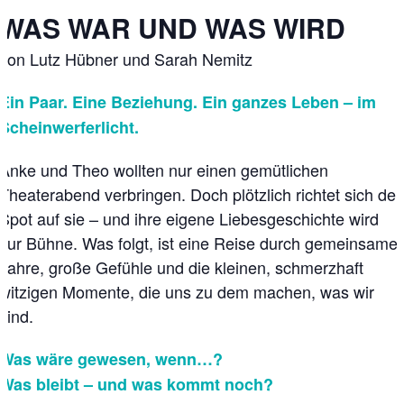
WAS WAR UND WAS WIRD
von Lutz Hübner und Sarah Nemitz
Ein Paar. Eine Beziehung. Ein ganzes Leben – im
Scheinwerferlicht.
Anke und Theo wollten nur einen gemütlichen
Theaterabend verbringen. Doch plötzlich richtet sich der
Spot auf sie – und ihre eigene Liebesgeschichte wird
zur Bühne. Was folgt, ist eine Reise durch gemeinsame
Jahre, große Gefühle und die kleinen, schmerzhaft
witzigen Momente, die uns zu dem machen, was wir
sind.
Was wäre gewesen, wenn…?
Was bleibt – und was kommt noch?