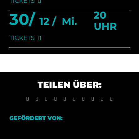
TICKETS
20
30/
12 /
Mi.
UHR
TICKETS
TEILEN ÜBER:
Facebook
X
Reddit
LinkedIn
WhatsApp
Tumblr
Pinterest
Vk
Xing
E-
Mail
GEFÖRDERT VON: