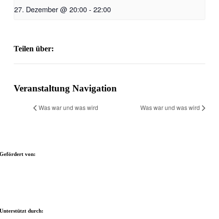
27. Dezember @ 20:00
-
22:00
Teilen über:
Facebook
X
Reddit
LinkedIn
WhatsApp
Tumblr
Pinterest
Vk
Xing
E-
Mail
Veranstaltung Navigation
Was war und was wird
Was war und was wird
Gefördert von:
Unterstützt durch: