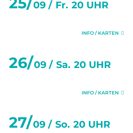
25/
09 /
Fr.
20 UHR
IMPRESSUM
SPENDEN
GEHEIMNISSE
DATENSCHUTZ
INFO / KARTEN
STIMMEN
ANFAHRT
26/
09 /
Sa.
20 UHR
GEHEIMNISSE
INFO / KARTEN
27/
09 /
So.
20 UHR