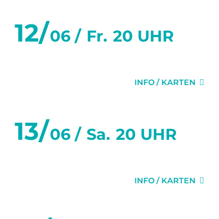
IMPRESSUM
12/
SPENDEN
06 /
Fr.
20 UHR
DATENSCHUTZ
STIMMEN
GEHEIMNISSE
ANFAHRT
INFO / KARTEN
13/
06 /
Sa.
20 UHR
GEHEIMNISSE
INFO / KARTEN