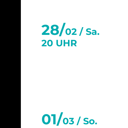
28/
02 /
Sa.
20 UHR
März 2026
01/
03 /
So.