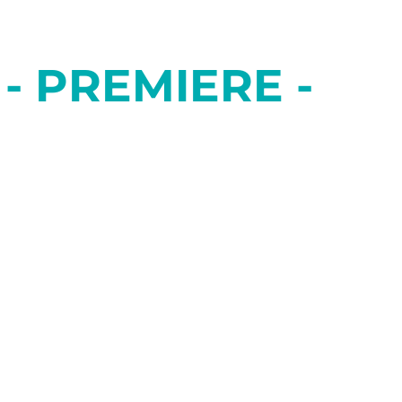
- PREMIERE -
DER
VIDEOBEWEIS
Schwarze Komödie von Sébastien Thiéry
DER