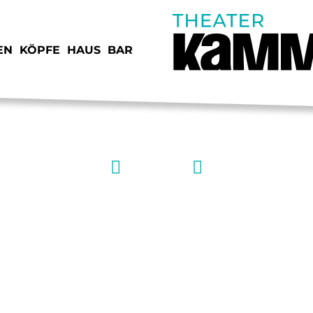
EN
KÖPFE
HAUS
BAR
SPENDEN
JOB
Januar
STIMMEN
KON
VORSCHAU
IMP
MEINE TOLLE
JUNGE KAMMERSPIELE
DAT
SCHEIDUNG
VERMIETUNG
ANF