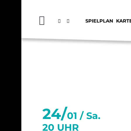
Zum
Inhalt
springen
SPIELPLAN
KART
Toggle
Navigation
SPIELPLAN
KARTEN
Januar 2026
HAUS
24/
KÖPFE
01 /
Sa.
20 UHR
BAR