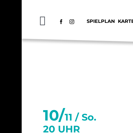
Zum
Inhalt
springen
SPIELPLAN
KART
Toggle
Navigation
SPIELPLAN
KARTEN
November 2024
HAUS
10/
KÖPFE
11 /
So.
20 UHR
BAR