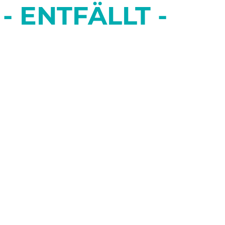
- ENTFÄLLT -
ZWEI WIE WIR
ENTFÄLLT am 19/11
DAS LETZTE MA
Ein Liebesthriller von Emmanuel Robert-Espalieu
DAS LETZTE MA
Ein Liebesthriller von Emmanuel Robert-Espalieu