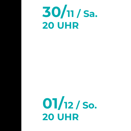
30/
11 /
Sa.
20 UHR
Dezember 2024
01/
12 /
So.
20 UHR