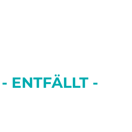
MEINE TOLLE
SCHEIDUNG
Komödie von Geraldine Aron
- ENTFÄLLT -
ZWEI WIE WIR
ENTFÄLLT am 18/11 und 19/11