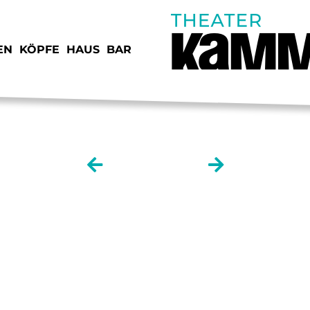
EN
KÖPFE
HAUS
BAR
SPENDEN
JOB
November
STIMMEN
KON
VORSCHAU
IMP
MEINE TOLLE
JUNGE KAMMERSPIELE
DAT
SCHEIDUNG
VERMIETUNG
ANF