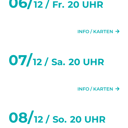
06/
12 /
Fr.
20 UHR
IMPRESSUM
SPENDEN
DIE TÜR NEBENAN
DATENSCHUTZ
INFO / KARTEN
STIMMEN
ANFAHRT
07/
12 /
Sa.
20 UHR
DIE TÜR NEBENAN
INFO / KARTEN
08/
12 /
So.
20 UHR